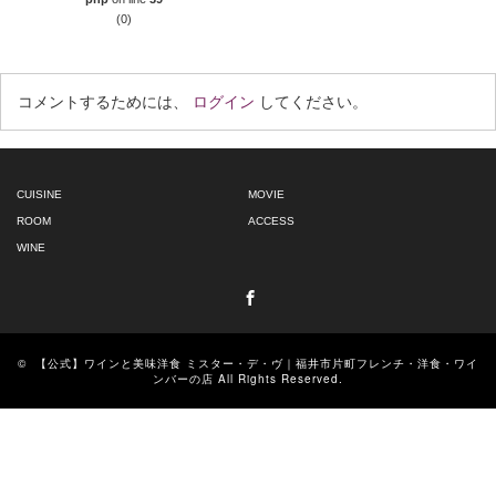
(0)
コメントするためには、
ログイン
してください。
CUISINE
MOVIE
ROOM
ACCESS
WINE
Facebook
©
【公式】ワインと美味洋食 ミスター・デ・ヴ｜福井市片町フレンチ・洋食・ワイ
ンバーの店
All Rights Reserved.