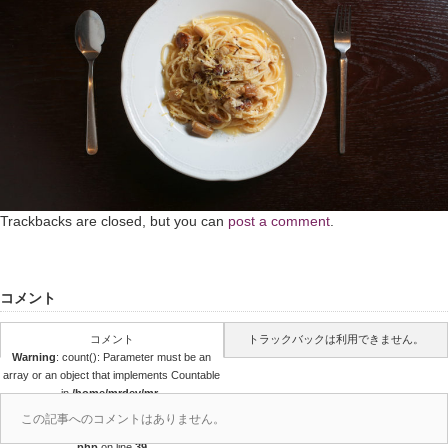
Trackbacks are closed, but you can
post a comment
.
コメント
コメント
トラックバックは利用できません。
Warning
: count(): Parameter must be an
array or an object that implements Countable
in
/home/mrdev/mr-
dev.biz/public_html/wp-
この記事へのコメントはありません。
content/themes/amore_tcd028/comments.
php
on line
39